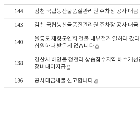
144
김천 국립농산물품질관리원 주차장 공사 대금
143
김천 국립농산물품질관리원 주차장 공사 대금
을룽도 재향군인회 건물 내부철거 일하러 갔
140
십원하나 받은게 없습니다
경산시 하양읍 청천리 상습침수지역 배수개선
138
장비대미지급
136
공사대금체불 신고합니다