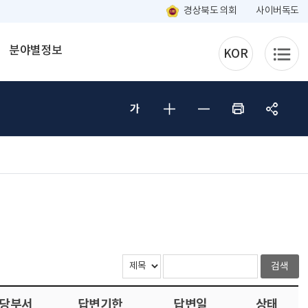
경상북도 의회
사이버독도
분야별정보
KOR
당부서
답변기한
답변일
상태