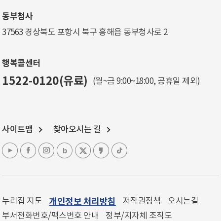
동부청사
37563 경상북도 포항시 북구 흥해읍 동부청사로 2
행복콜센터
1522-0120(유료)
(월~금 9:00~18:00, 공휴일 제외)
사이트맵
찾아오시는 길
누리집 지도
개인정보 처리방침
저작권정책
오시는길
부서전화번호/팩스번호 안내
정부/지자체 조직도