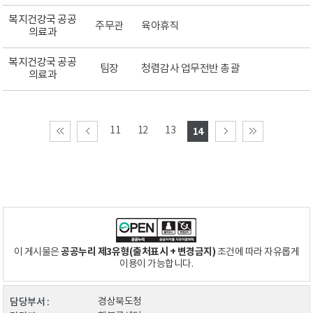
복지건강국 공공
주무관
육아휴직
의료과
복지건강국 공공
팀장
청렴감사 업무전반 총괄
의료과
11
12
13
14
공공누리 제3유형(출처표시 + 변경금지)
이 게시물은
조건에 따라 자유롭게
이용이 가능합니다.
담당부서 :
경상북도청