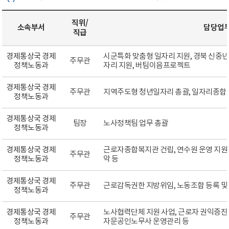
직위/
소속부서
담당업
직급
경제통상국 경제
시군특화 맞춤형 일자리 지원, 경북 신중년
주무관
정책노동과
자리 지원, 버팀이음프로젝트
경제통상국 경제
주무관
지역주도형 청년일자리 총괄, 일자리종합
정책노동과
경제통상국 경제
팀장
노사정책팀 업무 총괄
정책노동과
경제통상국 경제
근로자종합복지관 건립, 연수원 운영 지원
주무관
정책노동과
악 등
경제통상국 경제
주무관
근로감독권한 지방위임, 노동조합 등록 및 
정책노동과
경제통상국 경제
노사협력단체 지원 사업, 근로자 권익증진
주무관
정책노동과
자문공인노무사 운영관리 등