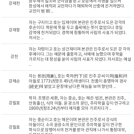
광무제의 밀조와 군자금을 받고 호남에서 의병을 일으켜
강재천
장성에서 왜적과 교전하다가 패퇴하여 산중에 은거하였다.
교전이 범 80 ...
자는 구지이고 호는 입재이며 본관은 진주로서 도은 강각의
후손이다. 학문에 뜻을 두고 출세에는 뜻이 없었으나 후일
강재항
감역에 천거되었다. 경학에 정통하여 사림의 사표가 되었다.
저서는 ...
자는 자령이고 호는 성건재이며 본관은 진주로서 도은 강 각의
후예이다. 그는 예문에 출중하고, 서예에 능했으며 후학을
강찬
가르치는 데 정성을 쏟아 사림의 사표가 되었다. 저서로는 예설
...
자는 용겸(用兼), 호는 죽하(竹下)로 진주 강씨 이화(履和)의
강체순
아들로 1773년(영조 49년) 태생이다. 천품이 총명하여 경사
(經史)에 밝았고 문장에 남다른 재능을 보여 향민의 ...
학자. 초명은 세환, 자는 중순, 호는 해은·법은, 본관은 진주,
강필효
안동출신, 식의 아들. 윤 광소의 문인, 주자학을 깊이 연구하고
1800년(정조24년)부터 제자를 모아 가르치다가 ...
자는 중순이고 호는 해은이며 본관은 진주로서 강식의
아들이다. 소곡 윤광소의 문인으로 주자학을 깊이 연구한
강필효
학식으로 암행어사의 천거를 받아 관직에 나가서 통정대부,