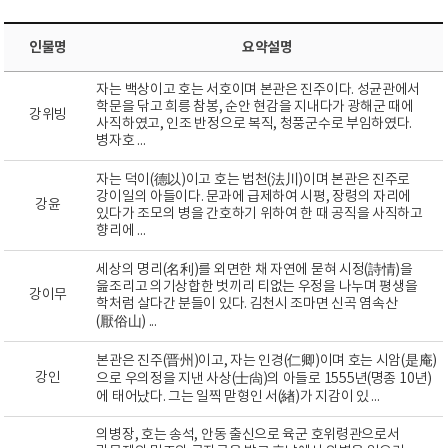
인물명
요약설명
자는 백상이고 호는 서호이며 본관은 진주이다. 성균관에서
학문을 닦고 희릉 참봉, 순안 현감을 지내다가 광해군 때에
강위빙
사직하였고, 인조 반정으로 복직, 청풍군수로 부임하였다.
병자호 ...
자는 덕이(德以)이고 호는 법천(法川)이며 본관은 진주로
강이일의 아들이다. 문과에 급제하여 시평, 장령의 자리에
강윤
있다가 조모의 병을 간호하기 위하여 한 때 공직을 사직하고
향리에 ...
세상의 명리(名利)를 외면한 채 자연에 묻혀 시정(詩情)을
읊조리고 의기상합한 벗끼리 티없는 우정을 나누며 평생을
강이무
학처럼 살다간 분들이 있다. 김천시 조마면 신곡 염속산
(厭俗山) ...
본관은 진주(晋州)이고, 자는 인경(仁卿)이며 호는 시암(是庵)
강인
으로 우의정을 지낸 사상(士尙)의 아들로 1555년(명종 10년)
에 태어났다. 그는 일찍 맏형인 서(緖)가 지감이 있 ...
의병장, 호는 송석, 안동 출신으로 육군 호위령관으로서