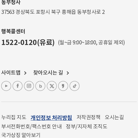
동부청사
37563 경상북도 포항시 북구 흥해읍 동부청사로 2
행복콜센터
1522-0120(유료)
(월~금 9:00~18:00, 공휴일 제외)
사이트맵
찾아오시는 길
누리집 지도
개인정보 처리방침
저작권정책
오시는길
부서전화번호/팩스번호 안내
정부/지자체 조직도
국가상징 알아보기