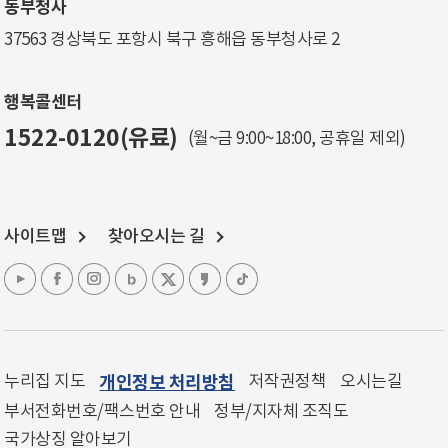
동부청사
37563 경상북도 포항시 북구 흥해읍 동부청사로 2
행복콜센터
1522-0120(유료)
(월~금 9:00~18:00, 공휴일 제외)
사이트맵
찾아오시는 길
누리집 지도
개인정보 처리방침
저작권정책
오시는길
부서전화번호/팩스번호 안내
정부/지자체 조직도
국가상징 알아보기