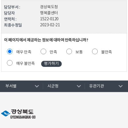
담당부서 :
경상북도청
담당자
행복콜센터
연락처 :
1522-0120
최종수정일
2023-02-21
이 페이지에서 제공하는 정보에 대하여 만족하십니까?
매우 만족
만족
보통
불만족
매우 불만족
부서별
시군청
유관기관