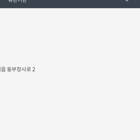
유관기관
해읍 동부청사로 2