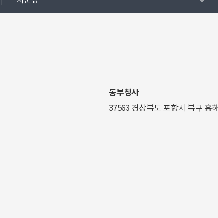
시군청
동부청사
37563 경상북도 포항시 북구 흥