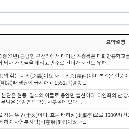
요약설명
 (고종23년) 근남면 구산리에서 태어난 곡종목은 매화만흥학
 되자 가족들을 데리고 만주로 건너가 서간도 유하 ...
생의 휘는 지의(之義)이요 자는 의중(義仲)이며 본관은 현풍이
明宗)때 생원에 급제하고 1552년(명종 ...
, 본관은 현풍, 일석의 아들로 용암면 출신이다. 이인좌의 난
 무덤은 용암면 덕평동 사부꼴에 있다 ...
 자는 우구(于久)이며, 호는 태허정(太虛亭)으로 1600년(선조
제하여 사헌부지평(司憲府持平)이었다 ...