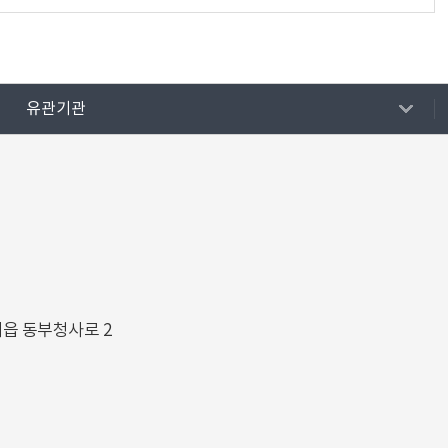
유관기관
해읍 동부청사로 2