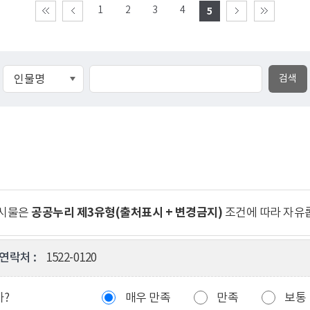
1
2
3
4
5
공공누리 제3유형(출처표시 + 변경금지)
게시물은
조건에 따라 자유
연락처 :
1522-0120
까?
매우 만족
만족
보통