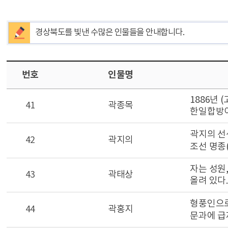
경상북도를 빛낸 수많은 인물들을 안내합니다.
번호
인물명
1886년
41
곽종목
한일합방이
곽지의 선
42
곽지의
조선 명종(
자는 성원
43
곽태상
올려 있다.
형풍인으로
44
곽홍지
문과에 급