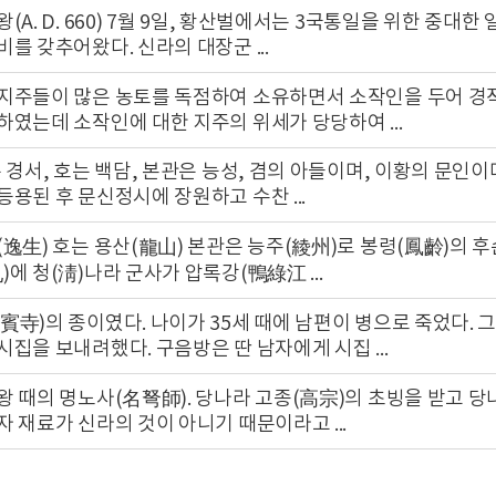
(A. D. 660) 7월 9일, 황산벌에서는 3국통일을 위한 중
를 갖추어왔다. 신라의 대장군 ...
지주들이 많은 농토를 독점하여 소유하면서 소작인을 두어 경작
하였는데 소작인에 대한 지주의 위세가 당당하여 ...
 경서, 호는 백담, 본관은 능성, 겸의 아들이며, 이황의 문인이
등용된 후 문신정시에 장원하고 수찬 ...
(逸生) 호는 용산(龍山) 본관은 능주(綾州)로 봉령(鳳齡)의 후
에 청(淸)나라 군사가 압록강(鴨綠江 ...
賓寺)의 종이였다. 나이가 35세 때에 남편이 병으로 죽었다. 
시집을 보내려했다. 구음방은 딴 남자에게 시집 ...
왕 때의 명노사(名弩師). 당나라 고종(高宗)의 초빙을 받고 당
자 재료가 신라의 것이 아니기 때문이라고 ...