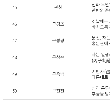
신라 무열왕
45
관창
만반의 준비
옛날에는 
46
구경조
바치도록 
문신, 자는
47
구봉령
홍문관에 
자는 일생
48
구상순
(丙子胡亂)
예빈사(禮
49
구음방
다른데로 
신라 문무
50
구진천
추궁을 받