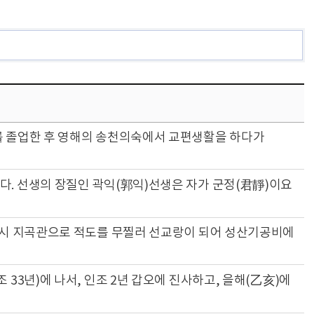
교를 졸업한 후 영해의 송천의숙에서 교편생활을 하다가
다. 선생의 장질인 곽익(郭익)선생은 자가 군정(君靜)이요
 당시 지곡관으로 적도를 무찔러 선교랑이 되어 성산기공비에
 33년)에 나서, 인조 2년 갑오에 진사하고, 을해(乙亥)에