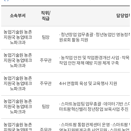
직위/
소속부서
담당업
직급
농업기술원 농촌
∙ 청년창업 업무총괄 ∙ 청년농업인 영농정착 
지원국 농업테크
팀장
원로회 활동 지원
노파크과
농업기술원 농촌
∙ 농작업 안전 및 작업환경개선 사업 ∙ 작목
지원국 농업테크
주무관
작업 안전 재해 예방 지원 체계 구축
노파크과
농업기술원 농촌
지원국 농업테크
주무관
4-H 연합회 육성 및 교육행사 지원
노파크과
농업기술원 농촌
∙ 스마트농업팀 업무총괄 ∙ 데이터기반 스
지원국 농업테크
팀장
마트팜혁신밸리 청년창업 보육사업 추진
노파크과
농업기술원 농촌
∙ 스마트팜 통합관제센터 운영 ∙ 스마트팜 
지원국 농업테크
주무관
영농지원체계구축 사업지원 ∙ 스마트농업 