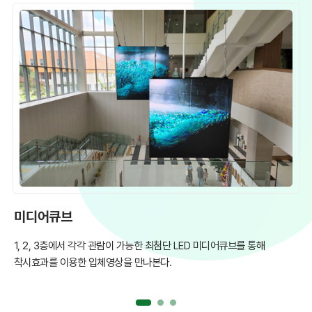
미디어큐브
북
1, 2, 3층에서 각각 관람이 가능한 최첨단 LED 미디어큐브를 통해
다
착시효과를 이용한 입체영상을 만나본다.
관