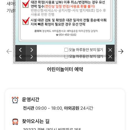
새마을운동테마공원은 새마을운동의 정신과 성과를 계승하고
기념하기위해 조성되었습니다.
닫기
이전
오늘 하루동안 보지 않기
다음
닫기
이전
오늘 하루동안 보지 않기
다음
어린이놀이터 예약
운영시간
전시관
09:00 - 18:00,
야외공원
24시간
찾아오시는 길
39332 경북 구미시 박정희로 155