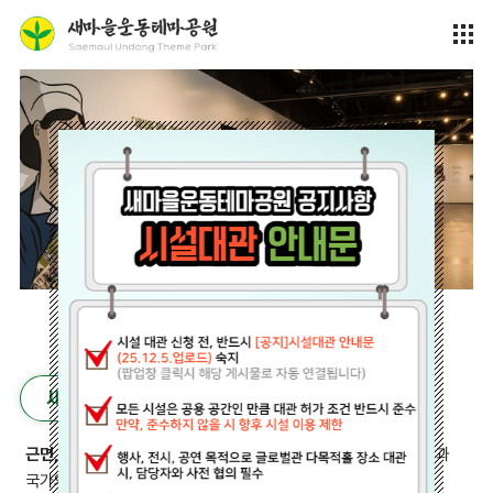
새마을운동이란?
근면, 자조, 협동
정신을 바탕으로
“잘 살아보세~”
를 외치며 국민과
국가의 의지가 결합된
‘잘 살기 위한 운동’
입니다.