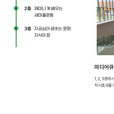
재미나게 배우는
2층
새마을운동
자긍심이 샘솟는 문화
3층
지식의 장
미디어큐
1, 2, 3
착시효과를 