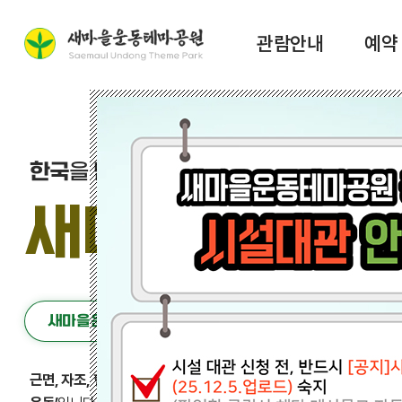
관람안내
예약
한국
을 넘어
세계
로 전파되는
새마을운동의
새마을운동
테
새마을운동이란?
근면, 자조, 협동
정신을 바탕으로
“잘 살아보세~”
를 외치며 국민과