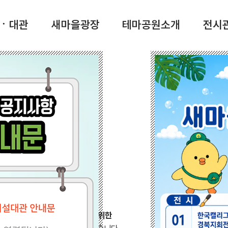
ㆍ대관
새마을광장
테마공원소개
전시관
 본산
마공원
 국가의 의지가 결합된
‘잘 살기 위한