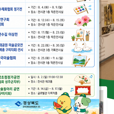
야외공원
24시간
희로 155