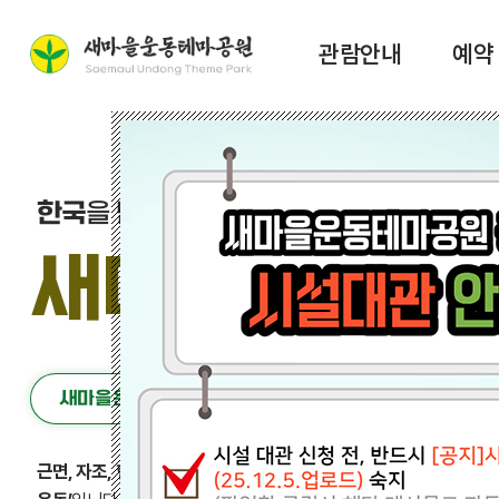
관람안내
예약
한국
을 넘어
세계
로 전파되는
새마을운동의
새마을운동
테
새마을운동이란?
근면, 자조, 협동
정신을 바탕으로
“잘 살아보세~”
를 외치며 국민과