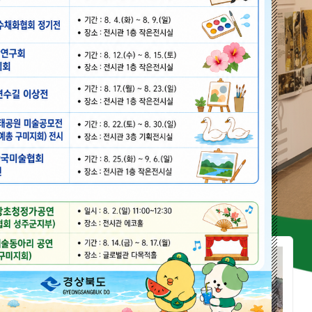
야외공원
24시간
희로 155