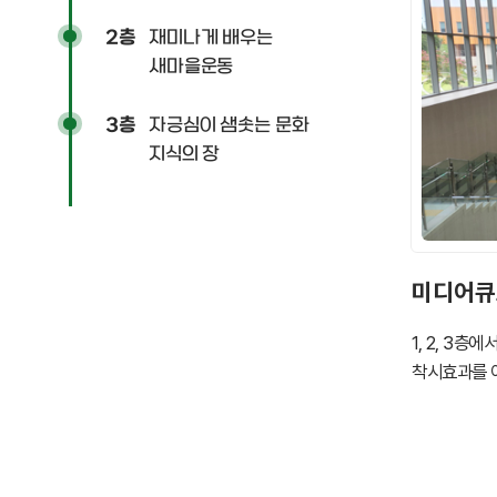
재미나게 배우는
2층
새마을운동
자긍심이 샘솟는 문화
3층
지식의 장
미디어큐
1, 2, 3
착시효과를 