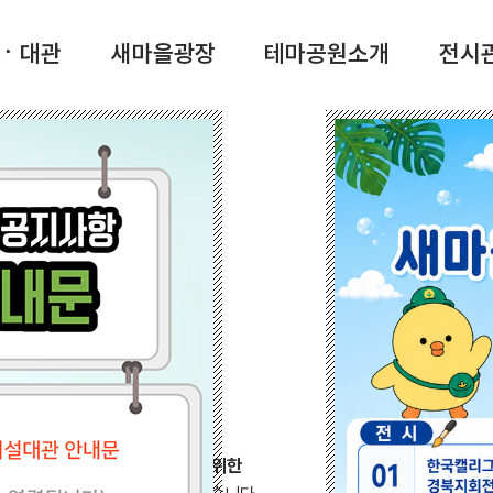
ㆍ대관
새마을광장
테마공원소개
전시관
 본산
마공원
 국가의 의지가 결합된
‘잘 살기 위한