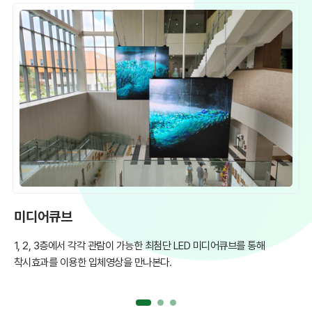
미디어큐브
북
1, 2, 3층에서 각각 관람이 가능한 최첨단 LED 미디어큐브를 통해
다
착시효과를 이용한 입체영상을 만나본다.
관