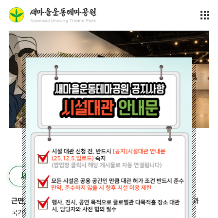
새마을운동이란?
근면, 자조, 협동
정신을 바탕으로
“잘 살아보세~”
를 외치며 국민과
국가의 의지가 결합된
‘잘 살기 위한 운동’
입니다.