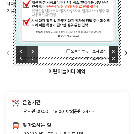
새마을운동테마공원은 새마을운동의 정신과 성과를 계승하고
기념하기위해 조성되었습니다.
닫기
이전
오늘 하루동안 보지 않기
다음
닫기
이전
오늘 하루동안 보지 않기
다음
어린이놀이터 예약
운영시간
전시관
09:00 - 18:00,
야외공원
24시간
찾아오시는 길
39332 경북 구미시 박정희로 155