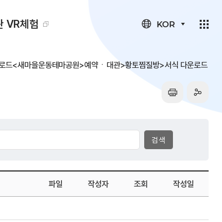
 VR체험
KOR
운로드<새마을운동테마공원>예약ㆍ대관>황토찜질방>서식 다운로드
파일
작성자
조회
작성일