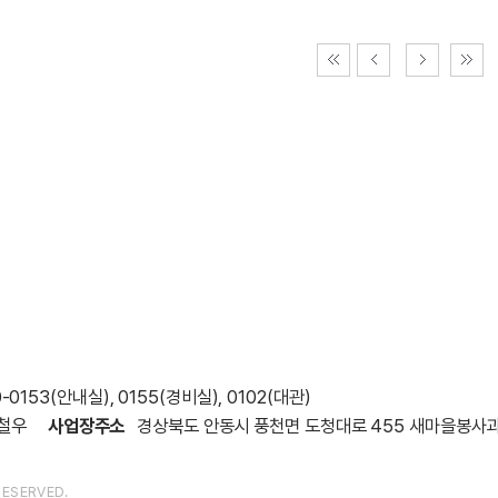
-0153(안내실), 0155(경비실), 0102(대관)
철우
사업장주소
경상북도 안동시 풍천면 도청대로 455 새마을봉사
ESERVED.