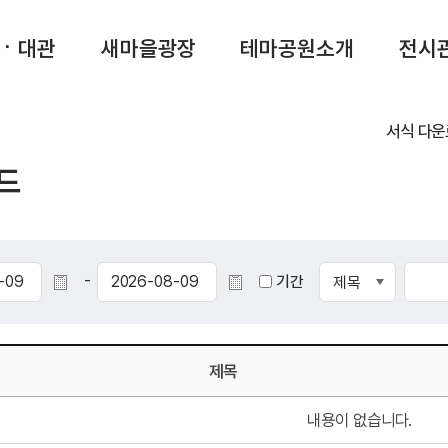
ㆍ대관
새마을광장
테마공원소개
전시관
서식 다
드
-
기간
제목
내용이 없습니다.