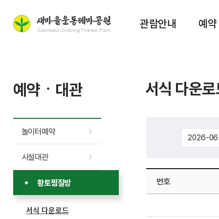
관람안내
예약
서식 다운로
예약ㆍ대관
놀이터예약
시설대관
번호
황토찜질방
서식 다운로드