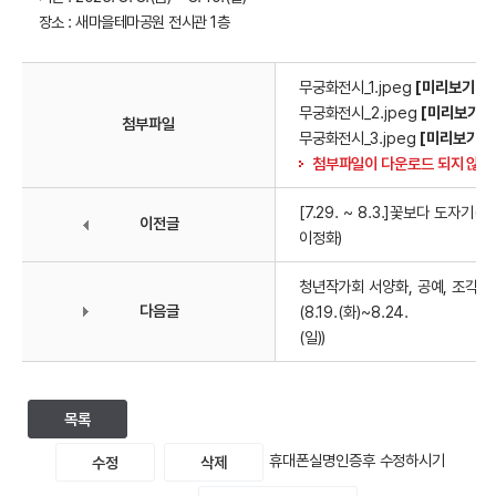
장소 : 새마을테마공원 전시관 1층
무궁화전시_1.jpeg
[미리보기]
무궁화전시_2.jpeg
[미리보기]
첨부파일
무궁화전시_3.jpeg
[미리보기]
첨부파일이 다운로드 되지 않을
[7.29. ~ 8.3.]꽃보다 도자기(
이전글
이정화)
청년작가회 서양화, 공예, 조각 
다음글
(8.19.(화)~8.24.
(일))
목록
휴대폰실명인증후 수정하시기
수정
삭제