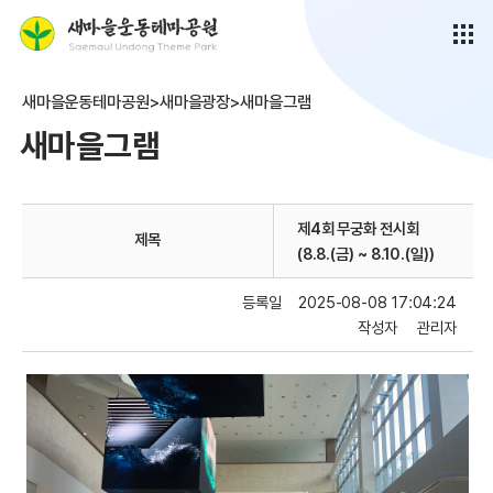
새마을운동테마공원>새마을광장>새마을그램
새마을그램
제4회 무궁화 전시회
제목
(8.8.(금) ~ 8.10.(일))
등록일
2025-08-08 17:04:24
작성자
관리자