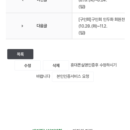
(일))
[구인회]구인회 인두화 회원전 전
다음글
(10.28.(화)~11.2.
(일))
목록
휴대폰실명인증후 수정하시기
수정
삭제
본인인증서비스 요청
바랍니다