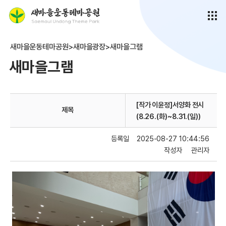
새마을운동테마공원>새마을광장>새마을그램
새마을그램
[작가 이윤정]서양화 전시
제목
(8.26.(화)~8.31.(일))
등록일
2025-08-27 10:44:56
작성자
관리자