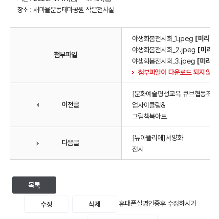
장소 : 새마을운동테마공원 작은전시실
야생화봄전시회_1.jpeg
[미리보
야생화봄전시회_2.jpeg
[미리보
첨부파일
야생화봄전시회_3.jpeg
[미리보
첨부파일이 다운로드 되지 않을
[문화예술평생교육 큐브협동조합
이전글
업사이클링&
그림책북아트
[뉴아뜰리에]서양화
다음글
전시
목록
휴대폰실명인증후 수정하시기
수정
삭제