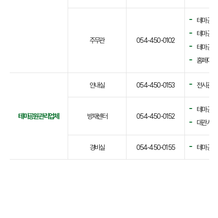
테마공원 
테마공원
주무관
054-450-0102
테마공원 
홈페이지 
안내실
054-450-0153
전시관 및
테마공원 
테마공원 관리업체
방재센터
054-450-0152
대관시설 
경비실
054-450-0155
테마공원 