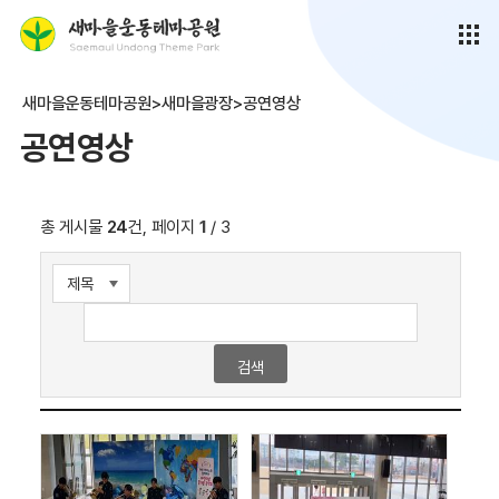
새마을운동테마공원>새마을광장>공연영상
공연영상
총 게시물
24
건, 페이지
1
/ 3