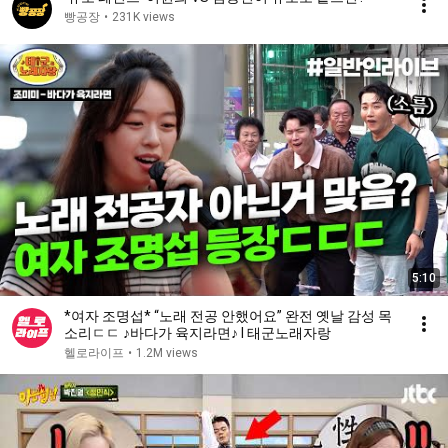
빵공장
•
231K views
5:10
*여자 조명섭* “노래 전공 안했어요” 완전 옛날 감성 목
소리ㄷㄷ ♪바다가 육지라면♪ l 태군노래자랑
헬로라이프
•
1.2M views