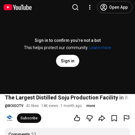
Open App
Sign in to confirm you’re not a bot
This helps protect our community.
Learn more
Sign in
The Largest Distilled Soju Production Facility in Kor
@
BOISOTV
42 likes
14K views
1 month ago
more
Subscribe
Comments
53