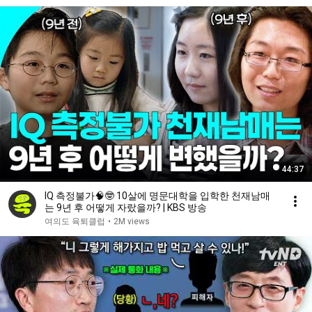
44:37
IQ 측정불가🧠🤓 10살에 명문대학을 입학한 천재남매
는 9년 후 어떻게 자랐을까? | KBS 방송
여의도 육퇴클럽
•
2M views