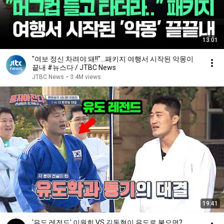
13:01
"여보 정신 차려야 돼!!"…패키지 여행서 시작된 악몽이
끝내 #뉴스다 / JTBC News
JTBC News
•
3.4M views
19:41
'유도 레전드' 이원희 VS 김동현이 유도로 붙으면?