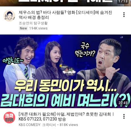
17:13
제우스의 법? 바다 사람들? 영화 [오디세이]에 숨겨진
역사 배경 총정리
조승연의 탐구생활
New
194K views
20:45
[개콘 대화가 필요해] 아덜, 제법인데? 흐뭇한 김대희ㅣ
KBS 071223, 071230 방송
KBS COMEDY: 크큭티비
•
818K views