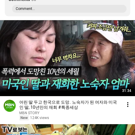
Comment...
31:34
어린 딸 두고 한국으로 도망.. 노숙자가 된 여자와 미국
인 딸, 10년만의 재회 #특종세상
MBN STORY
New
124K views