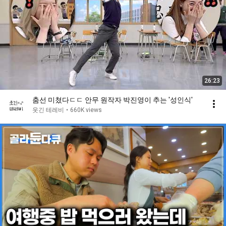
26:23
춤선 미쳤다ㄷㄷ 안무 원작자 박진영이 추는 ′성인식′
웃긴 테레비
•
660K views