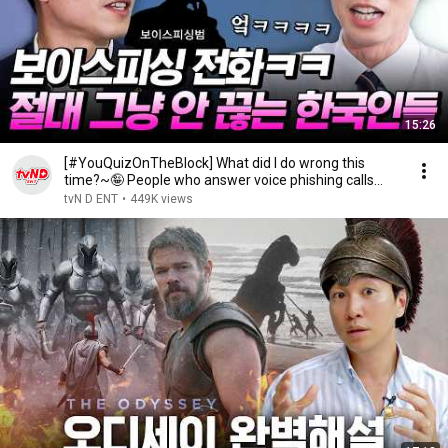
15:26
[#YouQuizOnTheBlock] What did I do wrong this
time?~🤪 People who answer voice phishing calls
and ...
tvN D ENT
•
449K views