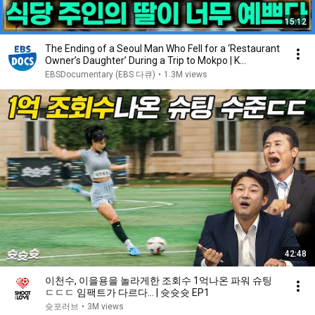
15:12
The Ending of a Seoul Man Who Fell for a ‘Restaurant
Owner’s Daughter’ During a Trip to Mokpo | K...
EBSDocumentary (EBS 다큐)
•
1.3M views
42:48
이천수, 이을용을 놀라게한 조회수 1억나온 파워 슈팅
ㄷㄷㄷ 임팩트가 다르다... | 슛슛슛 EP1
슛포러브
•
3M views