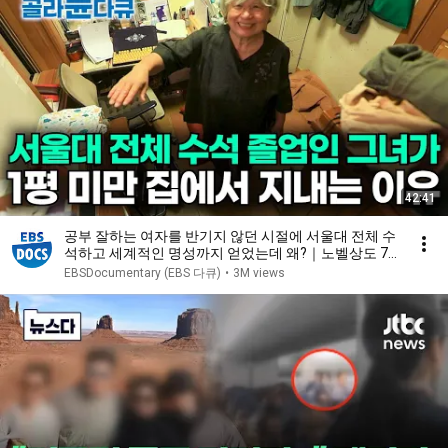
42:41
공부 잘하는 여자를 반기지 않던 시절에 서울대 전체 수
석하고 세계적인 명성까지 얻었는데 왜?｜노벨상도 7
성급 호텔도 부럽지 않은 어느 학자의 품격｜여백서원
EBSDocumentary (EBS 다큐)
•
3M views
｜건축탐구 집｜#골라듄다큐