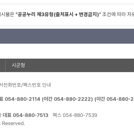
게시물은
"공공누리 제3유형(출처표시 + 변경금지)"
조건에 따라 자
시군청
서전화번호/팩스번호 안내
표
054-880-2114
(야간
054-880-2222
) (야간
054-880-
2
대표
054-880-7513
팩스 054-880-7539
s Reserved.