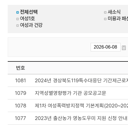
전체선택
새소식
여성1호
미용과 패
여성과 건강
번호
1081
2024년 경상북도119특수대응단 기간제근로
1079
지역성별영향평가 기관 공모공고문
1078
제1차 여성폭력방지정책 기본계획(2020~202
1077
2023년 출산농가 영농도우미 지원 신청 안내