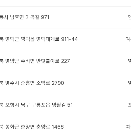
동시 남후면 아곡길 971
북 영덕군 영덕읍 영덕대게로 911-44
여
북 영양군 수비면 반딧불이로 227
북 영주시 순흥면 소백로 2790
북 포항시 남구 구룡포읍 명월길 51
북 봉화군 춘양면 춘양로 1466
여