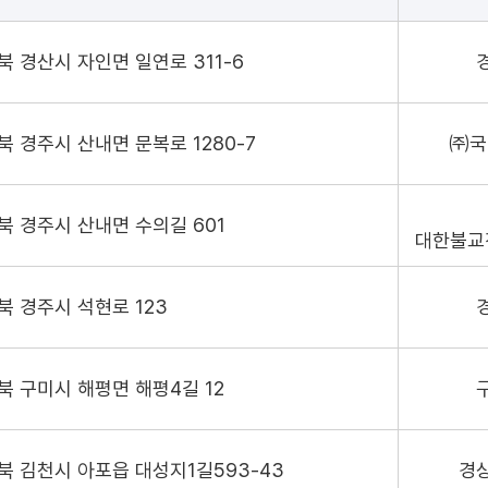
북 경산시 자인면 일연로 311-6
북 경주시 산내면 문복로 1280-7
㈜국
북 경주시 산내면 수의길 601
대한불교
북 경주시 석현로 123
북 구미시 해평면 해평4길 12
북 김천시 아포읍 대성지1길593-43
경