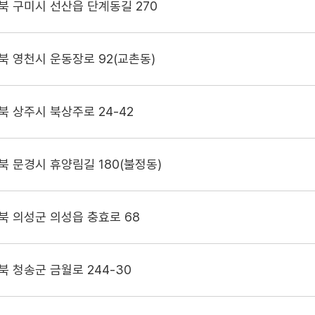
북 구미시 선산읍 단계동길 270
북 영천시 운동장로 92(교촌동)
북 상주시 북상주로 24-42
북 문경시 휴양림길 180(불정동)
북 의성군 의성읍 충효로 68
북 청송군 금월로 244-30