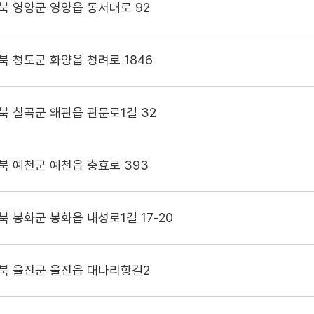
북 영양군 영양읍 동서대로 92
북 청도군 화양읍 청려로 1846
북 칠곡군 왜관읍 관문로1길 32
북 예천군 예천읍 충효로 393
북 봉화군 봉화읍 내성로1길 17-20
북 울진군 울진읍 대나리항길2