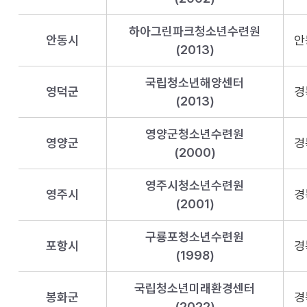
하아그린파크청소년수련원
안동시
안
(2013)
국립청소년해양센터
영덕군
경
(2013)
영양군청소년수련원
영양군
경
(2000)
영주시청소년수련원
영주시
경
(2001)
구룡포청소년수련원
포항시
경
(1998)
국립청소년미래환경센터
봉화군
경
(2022)