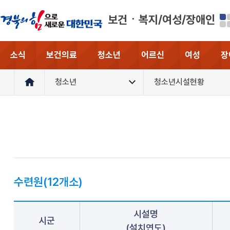
보건ㆍ복지/여성/장애인
소식
보건의료
청소년
어르신
여성
장
청소년
청소년시설현황
수련원(12개소)
시설명
시군
(설치연도)