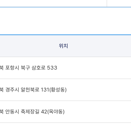
위치
북 포항시 북구 삼호로 533
북 경주시 알천북로 131(황성동)
북 안동시 축제장길 42(옥야동)