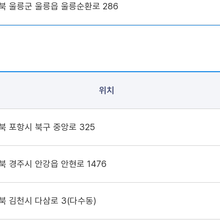
북 울릉군 울릉읍 울릉순환로 286
위치
북 포항시 북구 중앙로 325
북 경주시 안강읍 안현로 1476
북 김천시 다삼로 3(다수동)