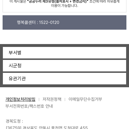
이 게시물은
"공공누리 제3유형(출처표시 + 변경금지)"
조건에 따라 자유롭게
이용이 가능합니다.
행복콜센터 :
1522-0120
부서별
시군청
유관기관
개인정보처리방침
저작권정책
이메일무단수집거부
부서전화번호/팩스번호 안내
경북도청 :
[36759] 경상북도 안동시 풍천면 도청대로 455