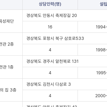
상담인력(명)
설
경상북도 안동시 축제장길 20
 육성재단
16
1994
경상북도 포항시 북구 삼호로533
련관 2층
4
1998
경상북도 경주시 알천북로 131
련관 1층
4
1995
경상북도 김천시 다삼로 3
의 집 3층
4
2000