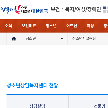
보건ㆍ복지/여성/장애인
소식
보건의료
청소년
어르신
여성
장
청소년
청소년시설현황
청소년상담복지센터 현황
상담실명
건물명