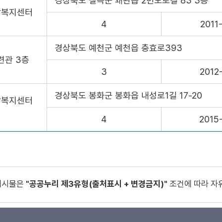
경상북도 칠곡군 왜관읍 2번도로길 83 3층
담복지센터
4
2011
경상북도 예천군 예천읍 충효로393
련관 3층
3
2012
경상북도 봉화군 봉화읍 내성로1길 17-20
담복지센터
4
2015
게시물은
"공공누리 제3유형(출처표시 + 변경금지)"
조건에 따라 자