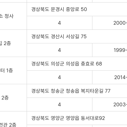
경상북도 문경시 중앙로 50
소 청사
4
2000
경상북도 경산시 서상길 75
 2층
4
1999
경상북도 의성군 의성읍 충효로 68
터 1층
4
2014
경상북도 청송군 청송읍 복지타운길 77
 2층
4
2003
경상북도 영양군 영양읍 동서대로92
련관 2층