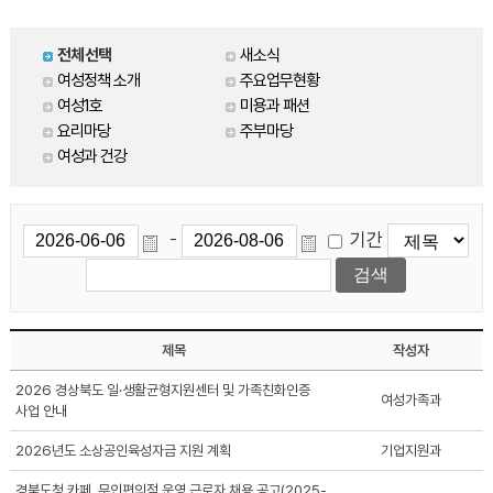
전체선택
새소식
여성정책 소개
주요업무현황
여성1호
미용과 패션
요리마당
주부마당
여성과 건강
기간
-
제목
작성자
2026 경상북도 일·생활균형지원센터 및 가족친화인증
여성가족과
사업 안내
2026년도 소상공인육성자금 지원 계획
기업지원과
경북도청 카페, 무인편의점 운영 근로자 채용 공고(2025-