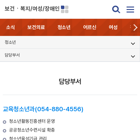
보건ㆍ복지/여성/장애인
소식
보건의료
청소년
어르신
여성
장애
청소년
담당부서
담당부서
교육청소년과(054-880-4556)
청소년활동진흥센터 운영
공공청소년수련시설 확충
청소년육성기금 관리