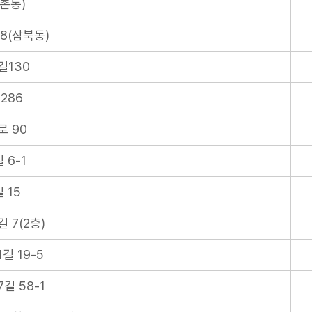
점촌동)
8(삼북동)
길130
286
 90
 6-1
 15
 7(2층)
길 19-5
길 58-1