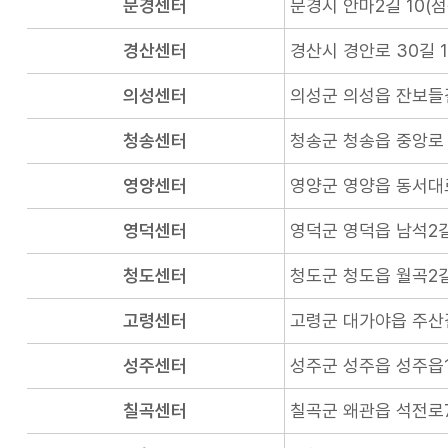
문경센터
문경시 안마2길 10(
경산센터
경산시 경안로 30길 1
의성센터
의성군 의성읍 잔보들
청송센터
청송군 청송읍 중앙로 
영양센터
영양군 영양읍 동서대로
영덕센터
영덕군 영덕읍 남석2길
청도센터
청도군 청도읍 월곡2길
고령센터
고령군 대가야읍 주산길
성주센터
성주군 성주읍 성주읍1
칠곡센터
칠곡군 왜관읍 석전로7