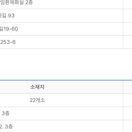
, 임환재화실 2층
길 93
19-60
253-6
소재지
22개소
 3층
. 3층