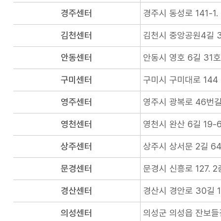
경주센터
경주시 동성로 141-1.
김천센터
김천시 중앙공원4길 3
안동센터
안동시 영호 6길 31호
구미센터
구미시 구미대로 144 
영주센터
영주시 광복로 46번길 
영천센터
영천시 완산 6길 19-6
상주센터
상주시 상서문 2길 64
문경센터
문경시 신흥로 127. 2
경산센터
경산시 경안로 30길 1
의성센터
의성군 의성읍 잔보들길