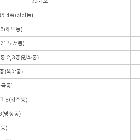
23개소
5 4층(장성동)
6(해도동)
21(노서동)
동 2,3층(평화동)
2층(옥야동)
봉곡동)
길 8(영주동)
3(망정동)
동)