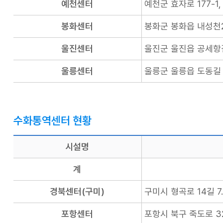
예천센터
예천군 효자로 177-1
봉화센터
봉화군 봉화읍 내성천2
울진센터
울진군 울진읍 공세항길
울릉센터
울릉군 울릉읍 도동길 
수화통역센터 현황
시설명
계
경북센터(구미)
구미시 형곡로 14길 7.
포항센터
포항시 북구 죽도로 32