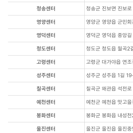
청송센터
청송군 진보면 진보로 
영양센터
영양군 영양읍 군민회관길
영덕센터
영덕군 영덕읍 중앙길 1
청도센터
청도군 청도읍 월곡2길
고령센터
고령군 대가야읍 연조길
성주센터
성주군 성주읍 1길 19-
칠곡센터
칠곡군 왜관읍 석전로 
예천센터
예천군 예천읍 맛고을길
봉화센터
봉화군 봉화읍 내성천2
울진센터
울진군 울진읍 울진중앙