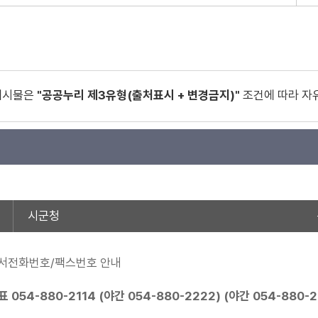
게시물은
"공공누리 제3유형(출처표시 + 변경금지)"
조건에 따라 자
시군청
서전화번호/팩스번호 안내
표
054-880-2114
(야간
054-880-2222
) (야간
054-880-