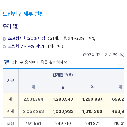
노인인구 세부 현황
우리 道
초고령사회(20% 이상)
: 21개, 고령(14~20% 미만),
고령화(7~14% 미만)
: 1개(구미)
(2024. 12말 기준/명, %)
좌우로 움직여 내용을 확인하세요.
전체인구(A)
시군
계
남
여
계
계
2,531,384
1,280,547
1,250,837
659,22
시계
2,052,293
1,036,933
1,015,360
488,92
포항
491,581
249,710
241,871
110,31