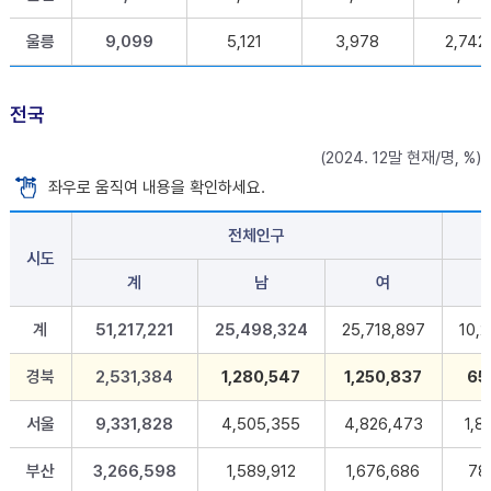
울릉
9,099
5,121
3,978
2,742
전국
(2024. 12말 현재/명, %)
좌우로 움직여 내용을 확인하세요.
전체인구
시도
계
남
여
계
51,217,221
25,498,324
25,718,897
10,
경북
2,531,384
1,280,547
1,250,837
65
서울
9,331,828
4,505,355
4,826,473
1,8
부산
3,266,598
1,589,912
1,676,686
78