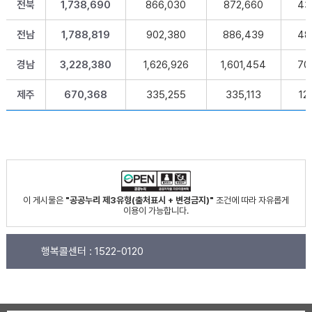
전북
1,738,690
866,030
872,660
43
전남
1,788,819
902,380
886,439
48
경남
3,228,380
1,626,926
1,601,454
70
제주
670,368
335,255
335,113
12
이 게시물은
"공공누리 제3유형(출처표시 + 변경금지)"
조건에 따라 자유롭게
이용이 가능합니다.
행복콜센터 :
1522-0120