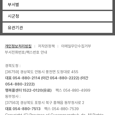
부서별
시군청
유관기관
개인정보처리방침
저작권정책
이메일무단수집거부
부서전화번호/팩스번호 안내
경북도청 :
[36759] 경상북도 안동시 풍천면 도청대로 455
대표
054-880-2114
(야간
054-880-2222
) (야간
054-880-2222
)
행복콜센터
1522-0120
(유료)
팩스 054-880-4999
동부청사 :
[37563] 경상북도 포항시 북구 흥해읍 동부청사로 2
대표
054-880-7513
팩스 054-880-7539