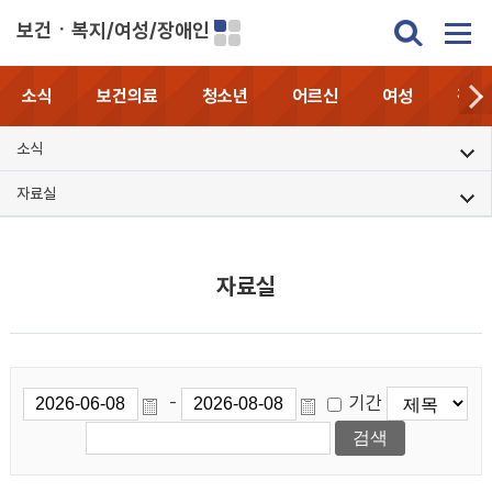
보건ㆍ복지/여성/장애인
소식
보건의료
청소년
어르신
여성
장애
소식
자료실
자료실
기간
-