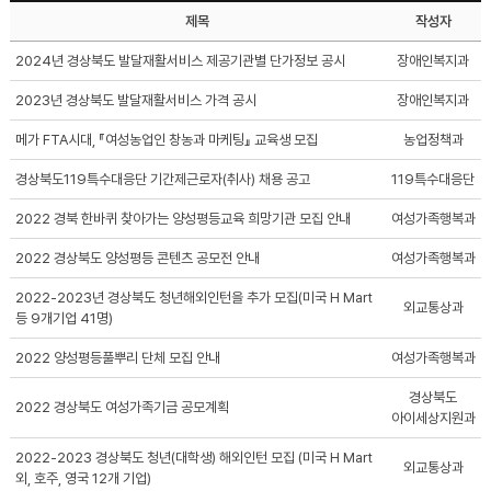
제목
작성자
2024년 경상북도 발달재활서비스 제공기관별 단가정보 공시
장애인복지과
2023년 경상북도 발달재활서비스 가격 공시
장애인복지과
메가 FTA시대, 『여성농업인 창농과 마케팅』 교육생 모집
농업정책과
경상북도119특수대응단 기간제근로자(취사) 채용 공고
119특수대응단
2022 경북 한바퀴 찾아가는 양성평등교육 희망기관 모집 안내
여성가족행복과
2022 경상북도 양성평등 콘텐츠 공모전 안내
여성가족행복과
2022-2023년 경상북도 청년해외인턴을 추가 모집(미국 H Mart
외교통상과
등 9개기업 41명)
2022 양성평등풀뿌리 단체 모집 안내
여성가족행복과
경상북도
2022 경상북도 여성가족기금 공모계획
아이세상지원과
2022-2023 경상북도 청년(대학생) 해외인턴 모집 (미국 H Mart
외교통상과
외, 호주, 영국 12개 기업)