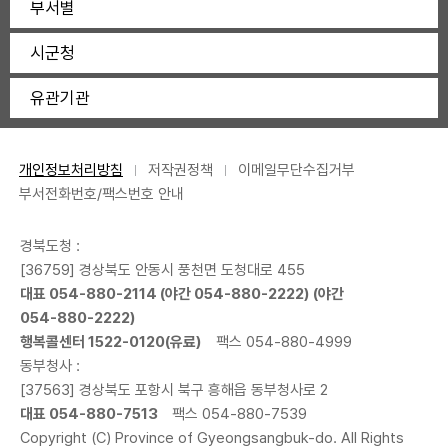
부서별
시군청
유관기관
개인정보처리방침
저작권정책
이메일무단수집거부
부서전화번호/팩스번호 안내
경북도청 :
[36759] 경상북도 안동시 풍천면 도청대로 455
대표
054-880-2114
(야간
054-880-2222
) (야간
054-880-2222
)
행복콜센터
1522-0120
(유료)
팩스 054-880-4999
동부청사 :
[37563] 경상북도 포항시 북구 흥해읍 동부청사로 2
대표
054-880-7513
팩스 054-880-7539
Copyright (C) Province of Gyeongsangbuk-do. All Rights