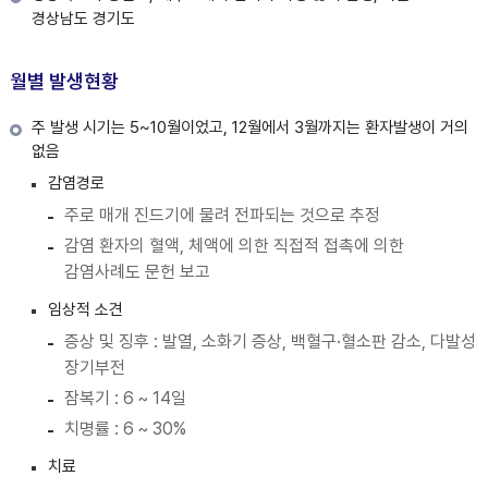
경상남도 경기도
월별 발생현황
주 발생 시기는 5~10월이었고, 12월에서 3월까지는 환자발생이 거의
없음
감염경로
주로 매개 진드기에 물려 전파되는 것으로 추정
감염 환자의 혈액, 체액에 의한 직접적 접촉에 의한
감염사례도 문헌 보고
임상적 소견
증상 및 징후 : 발열, 소화기 증상, 백혈구·혈소판 감소, 다발성
장기부전
잠복기 : 6 ~ 14일
치명률 : 6 ~ 30%
치료