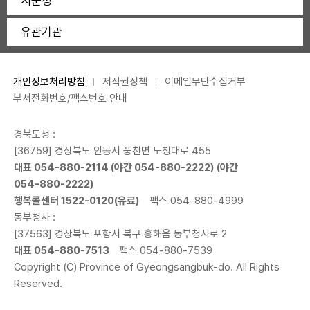
시군청
유관기관
개인정보처리방침
저작권정책
이메일무단수집거부
부서전화번호/팩스번호 안내
경북도청 :
[36759] 경상북도 안동시 풍천면 도청대로 455
대표
054-880-2114
(야간
054-880-2222
) (야간
054-880-2222
)
행복콜센터
1522-0120
(유료)
팩스 054-880-4999
동부청사 :
[37563] 경상북도 포항시 북구 흥해읍 동부청사로 2
대표
054-880-7513
팩스 054-880-7539
Copyright (C) Province of Gyeongsangbuk-do. All Rights
Reserved.