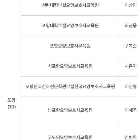
선린대학부설요양보호사교육원
이상민
포항대학부설요양보호사교육원
최상웅
포항요양보호사교육원
구복순
신포항요양보호사교육원
차은자
포항한국간호전문학원부설한국요양보호사교육원
이정협
포항
(10)
남포항요양보호사교육원
이혜주
굿모닝요양보호사교육원
김병환