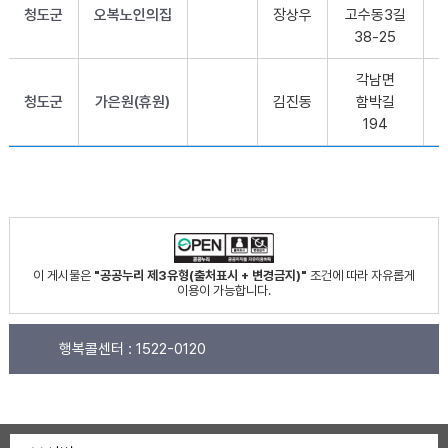
청도군
오복노인의집
장상우
고수동3길
38-25
각남면
청도군
가은원(휴원)
김진동
함박길
194
이 게시물은
"공공누리 제3유형(출처표시 + 변경금지)"
조건에 따라 자유롭게
이용이 가능합니다.
행복콜센터 :
1522-0120