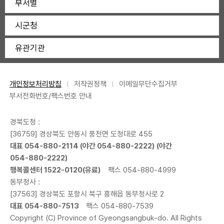
부서별
시군청
유관기관
개인정보처리방침
저작권정책
이메일무단수집거부
부서전화번호/팩스번호 안내
경북도청 :
[36759] 경상북도 안동시 풍천면 도청대로 455
대표
054-880-2114
(야간
054-880-2222
) (야간
054-880-2222
)
행복콜센터
1522-0120
(유료)
팩스 054-880-4999
동부청사 :
[37563] 경상북도 포항시 북구 흥해읍 동부청사로 2
대표
054-880-7513
팩스 054-880-7539
Copyright (C) Province of Gyeongsangbuk-do. All Rights