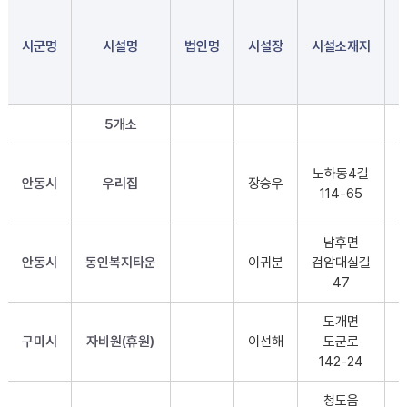
시군명
시설명
법인명
시설장
시설소재지
5개소
노하동4길
안동시
우리집
장승우
114-65
남후면
안동시
동인복지타운
이귀분
검암대실길
47
도개면
구미시
자비원(휴원)
이선해
도군로
142-24
청도읍