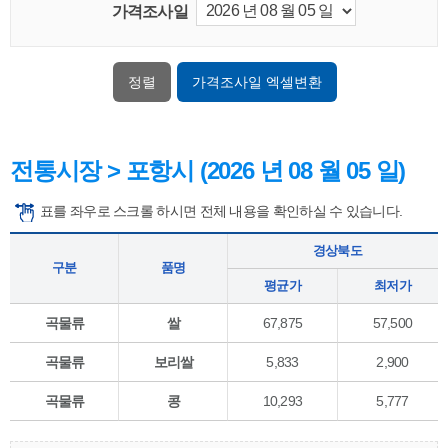
가격조사일
가격조사일 엑셀변환
전통시장 > 포항시 (2026 년 08 월 05 일)
표를 좌우로 스크롤 하시면 전체 내용을 확인하실 수 있습니다.
경상북도
구분
품명
평균가
최저가
곡물류
쌀
67,875
57,500
곡물류
보리쌀
5,833
2,900
곡물류
콩
10,293
5,777