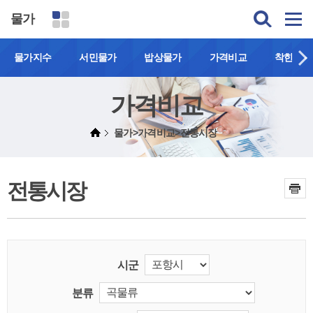
물가
물가지수
서민물가
밥상물가
가격비교
착한가격
가격비교
물가>가격비교>전통시장
전통시장
시군
분류