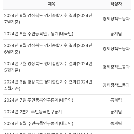
제목
작성자
2024년 9월 경상북도 경기종합지수 결과(2024년
경제정책노동과
7월기준)
2024년 8월 주민등록인구통계(내국인)
통계팀
2024년 8월 경상북도 경기종합지수 결과(2024년
경제정책노동과
6월기준)
2024년 7월 경상북도 경기종합지수 결과(2024년
경제정책노동과
5월기준)
2024년 6월 경상북도 경기종합지수 결과(2024년
경제정책노동과
4월기준)
2024년 7월 주민등록인구통계(내국인)
통계팀
2024년 2분기 주민등록인구통계
통계팀
2024년 5월 주민등록인구통계(내국인)
통계팀