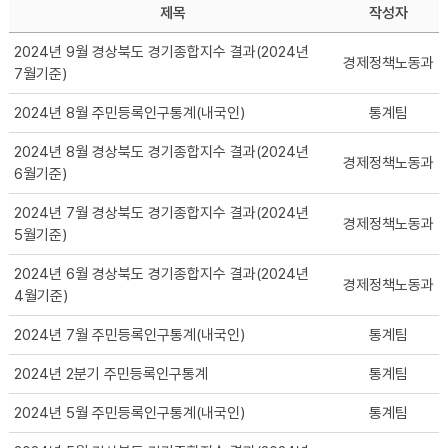
제목
작성자
2024년 9월 경상북도 경기종합지수 결과(2024년
경제정책노동과
7월기준)
2024년 8월 주민등록인구통계(내국인)
통계팀
2024년 8월 경상북도 경기종합지수 결과(2024년
경제정책노동과
6월기준)
2024년 7월 경상북도 경기종합지수 결과(2024년
경제정책노동과
5월기준)
2024년 6월 경상북도 경기종합지수 결과(2024년
경제정책노동과
4월기준)
2024년 7월 주민등록인구통계(내국인)
통계팀
2024년 2분기 주민등록인구통계
통계팀
2024년 5월 주민등록인구통계(내국인)
통계팀