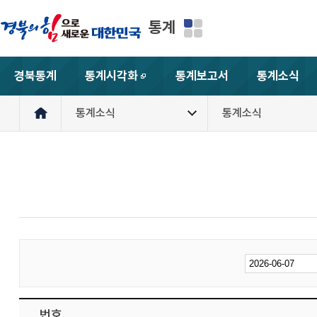
통계
경북통계
통계시각화
통계보고서
통계소식
새창
통계소식
통계소식
번호