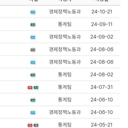
경제정책노동과
24-10-21
통계팀
24-09-11
경제정책노동과
24-09-02
경제정책노동과
24-08-06
경제정책노동과
24-08-06
통계팀
24-08-02
통계팀
24-07-31
통계팀
24-06-10
경제정책노동과
24-06-10
통계팀
24-05-21