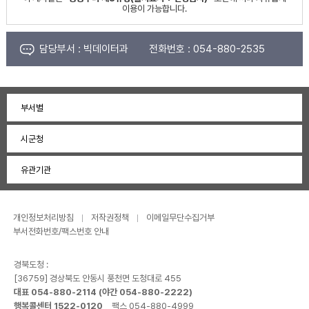
이용이 가능합니다.
담당부서 :
빅데이터과
전화번호 :
054-880-2535
부서별
시군청
유관기관
개인정보처리방침
저작권정책
이메일무단수집거부
부서전화번호/팩스번호 안내
경북도청 :
[36759] 경상북도 안동시 풍천면 도청대로 455
대표 054-880-2114 (야간 054-880-2222)
행복콜센터 1522-0120
팩스 054-880-4999