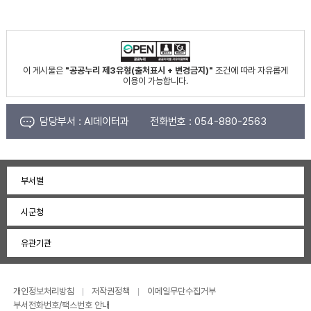
이 게시물은
"공공누리 제3유형(출처표시 + 변경금지)"
조건에 따라 자유롭게
이용이 가능합니다.
담당부서 :
AI데이터과
전화번호 :
054-880-2563
부서별
시군청
유관기관
개인정보처리방침
저작권정책
이메일무단수집거부
부서전화번호/팩스번호 안내