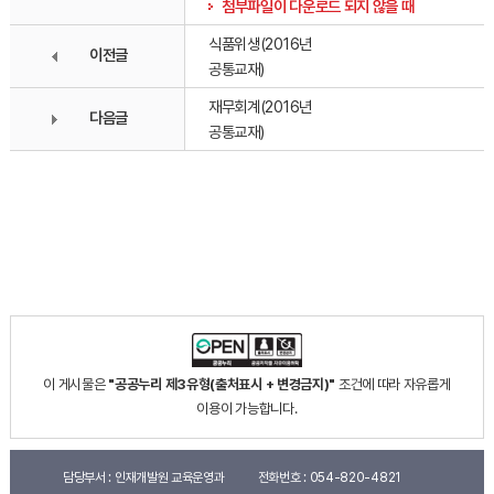
첨부파일이 다운로드 되지 않을 때
식품위생(2016년
이전글
공통교재)
재무회계(2016년
다음글
공통교재)
이 게시물은
"공공누리 제3유형(출처표시 + 변경금지)"
조건에 따라 자유롭게
이용이 가능합니다.
담당부서 :
인재개발원 교육운영과
전화번호 :
054-820-4821