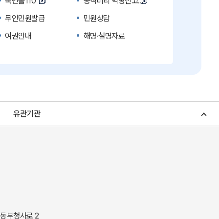
국민콜110
공직비리 익명신고
무인민원발급
민원상담
여권안내
해명·설명자료
복지신문고
계약정보공개
수의계약 현황공개
업무추진비 공개
노인복지
응급의료기관안내
청소년복지
개별주택공시가격
유관기관
조상 땅 찾기
토지이용계획
소비자물가
소비자행복센터
중소기업지원
지역사랑상품권
경북나드리
경북여행책자신청
경상북도 지정문화재
경상북도 수목원
동락관
민물고기생태체험관
 동부청사로 2