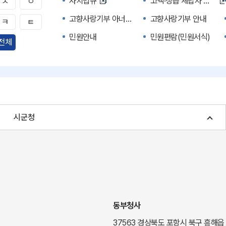
자치법규
고액·상습 체납자 명단
ㅅ
ㅇ
고향사랑기부 아너스 클럽
고향사랑기부 안내
ㅋ
ㅌ
민원안내
민원편람(민원서식)
전체
자주하는 질문
정부24(민원서식)
경북공공데이터&통계
세입세출예산서
주민참여예산제도
정보공개포털
여성복지
장애인 복지시책
시군청
귀농귀촌종합지원센터
부동산중개보수 안내
국내 투자인센티브
농산물시세
신기술오픈마켓
일자리/채용
투자환경
경북 이달의 축제행사
경북e맛(음식정보)
경상북도 대기정보
동부청사
도립예술단
도립예술단 공연소개
37563 경상북도 포항시 북구 흥해읍