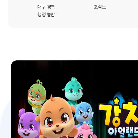
개
대구·경북
조직도
행정 통합