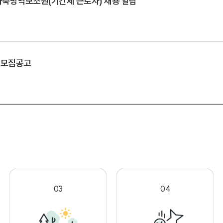
축방역보조원(기간제 근로자) 채용 알림
 모집공고
.
03
04