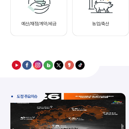
예산/재정/계약/세금
농업/축산
도정 주요이슈