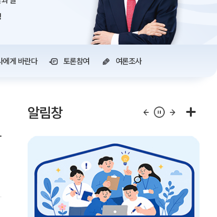
과 글
정
사에게 바란다
토론참여
여론조사
알림창