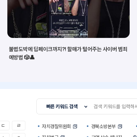
불법도박에 딥페이크까지?! 할매가 털어주는 사이버 범죄
예방법 🎲👤
빠른 키워드 검색
ㄷ
ㄹ
자치경찰위원회
경북소방본부