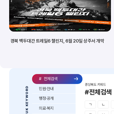
경북 백두대간 트레일6 챌린지, 6월 20일 상주서 개막
#
전체검색
경상북도 키워드
GYEONGBUK KEYWORD
민원·안내
#전체검색
행정·공개
ㄱ
ㄴ
의료·복지