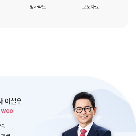
청사약도
보도자료
사
이철우
L WOO
약속