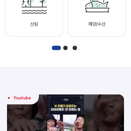
산림
해양/수산
Youtube