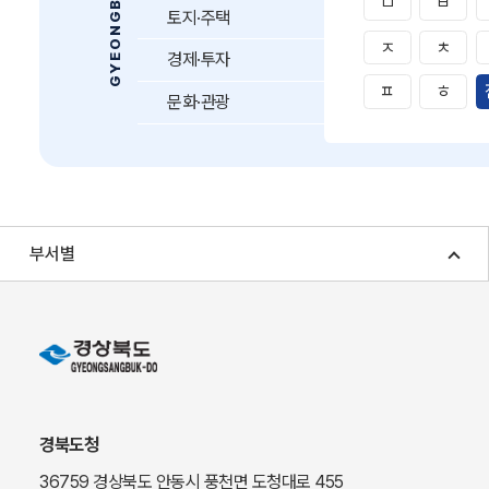
ㅁ
ㅂ
토지·주택
ㅈ
ㅊ
경제·투자
ㅍ
ㅎ
문화·관광
부서별
경북도청
36759 경상북도 안동시 풍천면 도청대로 455