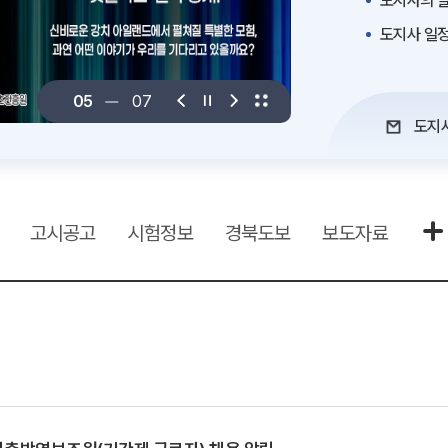
도지사의 말
도지사 일
06
07
도지
고시공고
시험정보
경북도보
보도자료