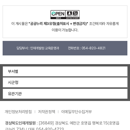
이 게시물은
"공공누리 제3유형(출처표시 + 변경금지)"
조건에 따라 자유롭게
이용이 가능합니다.
담당부서 :
인재개발원 교육운영과
전화번호 :
054-820-4821
부서별
시군청
유관기관
개인정보처리방침
저작권정책
이메일무단수집거부
경상북도인재개발원
:
[36849] 경상북도 예천군 호명읍 행복로 15(호명읍
금능리 734)
/ 대표 054-820-4723