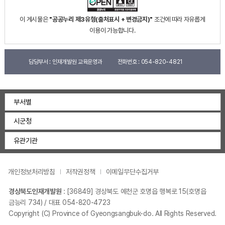
이 게시물은
"공공누리 제3유형(출처표시 + 변경금지)"
조건에 따라 자유롭게
이용이 가능합니다.
담당부서 :
인재개발원 교육운영과
전화번호 :
054-820-4821
부서별
시군청
유관기관
개인정보처리방침
저작권정책
이메일무단수집거부
경상북도인재개발원
:
[36849] 경상북도 예천군 호명읍 행복로 15(호명읍
금능리 734)
/ 대표 054-820-4723
Copyright (C) Province of Gyeongsangbuk-do. All Rights Reserved.