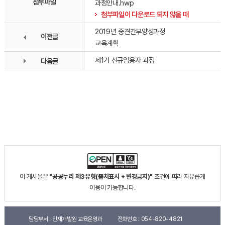
첨부파일
과정안내.hwp
첨부파일이 다운로드 되지 않을 때
2019년 중견간부양성과정
이전글
교육계획
제1기 신규임용자 과정
다음글
이 게시물은
"공공누리 제3유형(출처표시 + 변경금지)"
조건에 따라 자유롭게
이용이 가능합니다.
담당부서 :
인재개발원 교육운영과
전화번호 :
054-820-4821