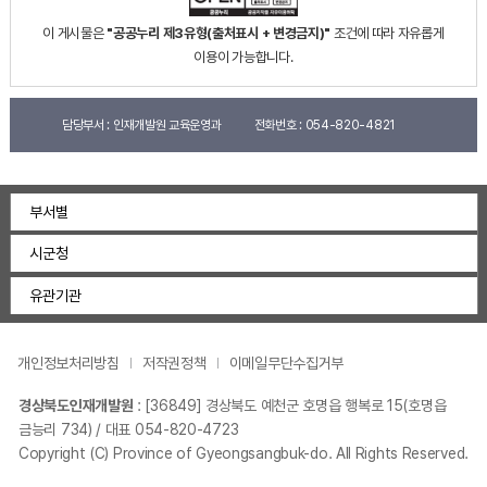
이 게시물은
"공공누리 제3유형(출처표시 + 변경금지)"
조건에 따라 자유롭게
이용이 가능합니다.
담당부서 :
인재개발원 교육운영과
전화번호 :
054-820-4821
부서별
시군청
유관기관
개인정보처리방침
저작권정책
이메일무단수집거부
경상북도인재개발원
:
[36849] 경상북도 예천군 호명읍 행복로 15(호명읍
금능리 734)
/ 대표 054-820-4723
Copyright (C) Province of Gyeongsangbuk-do. All Rights Reserved.