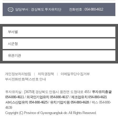
담당부서 :
경상북도 투자유치단
전화번호 :
054-880-4612
부서별
시군청
유관기관
개인정보처리방침
저작권정책
이메일무단수집거부
부서전화번호/팩스번호 안내
투자유치실 :
[36759] 경상북도 안동시 풍천면 도청대로 455
/
투자유치총괄
054-880-4611
/
외국인기업유치 054-880-4617
/
제조업유치 054-880-4621
서비스산업유치 054-880-4625
/
유치기업지원 054-880-4628
/ 팩스 054-880-
4639
Copyright (C) Province of Gyeongsangbuk-do. All Rights Reserved.