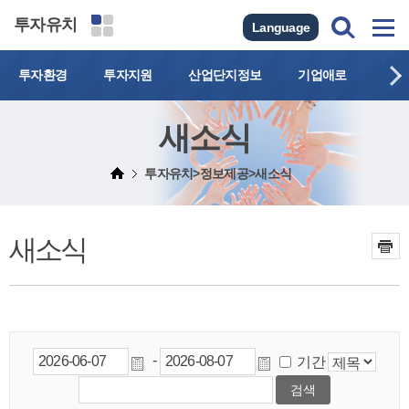
투자유치
Language
투자환경
투자지원
산업단지정보
기업애로
연락
새소식
투자유치>정보제공>새소식
새소식
-
기간