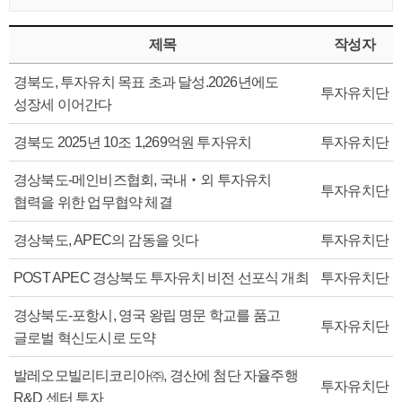
제목
작성자
경북도, 투자유치 목표 초과 달성.2026년에도
투자유치단
성장세 이어간다
경북도 2025년 10조 1,269억원 투자유치
투자유치단
경상북도-메인비즈협회, 국내‧외 투자유치
투자유치단
협력을 위한 업무협약 체결
경상북도, APEC의 감동을 잇다
투자유치단
POST APEC 경상북도 투자유치 비전 선포식 개최
투자유치단
경상북도-포항시, 영국 왕립 명문 학교를 품고
투자유치단
글로벌 혁신도시로 도약
발레오모빌리티코리아㈜, 경산에 첨단 자율주행
투자유치단
R&D 센터 투자