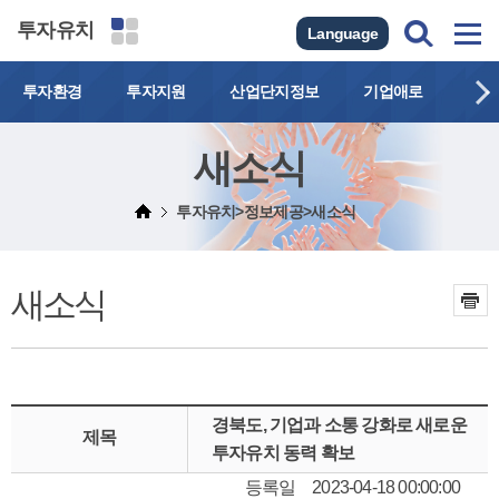
투자유치
Language
투자환경
투자지원
산업단지정보
기업애로
연락
새소식
투자유치>정보제공>새소식
새소식
경북도, 기업과 소통 강화로 새로운
제목
투자유치 동력 확보
등록일
2023-04-18 00:00:00