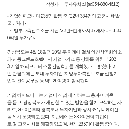
작성자
투자유치실 [☎054-880-4612]
- 기업해피모니터 235명 활동 중, ‘22년 384건의 고충사항 발
굴 ․ 처리 -
- 지방투자촉진보조금 지원, ‘22년~현재까지 17개사 1조 1,30
6억원 투자유치 -
경상북도는 4월 18일과 20일 두 차례에 걸쳐 영천상공회의소
와 안동그랜드호텔에서 기업과의 소통 강화를 위한 「202
3 기업 해피모니터 소통간담회」를 개최했다고 밝혔다. 이
번 간담회에는 도내 투자기업, 지방투자촉진보조금 신청기
업과 관계공무원 등 약 120여명이 참석했다.
기업 해피모니터는 기업이 직접 제기하는 고충과 어려움
을 듣고, 경상북도가 개선할 수 있는 방안을 함께 모색하는 자
리로, 2010년부터 경북도내 투자기업과 상시 커뮤니케이션
을 위해 운영되고 있다. 지난해에는 380여건의 기업애
로 및 고충사항을 해결하였으며, 현재 235명이 활동 중이다.