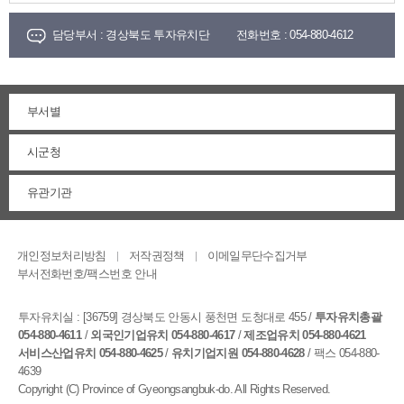
담당부서 :
경상북도 투자유치단
전화번호 :
054-880-4612
부서별
시군청
유관기관
개인정보처리방침
저작권정책
이메일무단수집거부
부서전화번호/팩스번호 안내
투자유치실 :
[36759] 경상북도 안동시 풍천면 도청대로 455
/
투자유치총괄
054-880-4611
/
외국인기업유치 054-880-4617
/
제조업유치 054-880-4621
서비스산업유치 054-880-4625
/
유치기업지원 054-880-4628
/ 팩스 054-880-
4639
Copyright (C) Province of Gyeongsangbuk-do. All Rights Reserved.