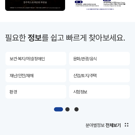
투자유치
공공데이터&통계
예산/재정/계약/세금
농업/축산
필요한
정보
를 쉽고 빠르게 찾아보세요.
산림
해양/수산
보건·복지/여성/장애인
문화/관광/음식
재난/안전/재해
산업/토지/주택
환경
시험정보
경제
디지털아카이브
투자유치
공공데이터&통계
분야별정보
전체보기