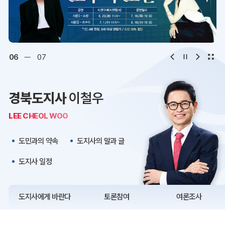
디지털아카이브
문화·관광
오시는 길
청사약도
06
07
보도자료
재정정보
경북도지사
이철우
K보듬 6000
클린신고
LEE CHEOL WOO
정보공개
도민과의 약속
도지사의 말과 글
도지사 일정
도지사에게 바란다
토론참여
여론조사