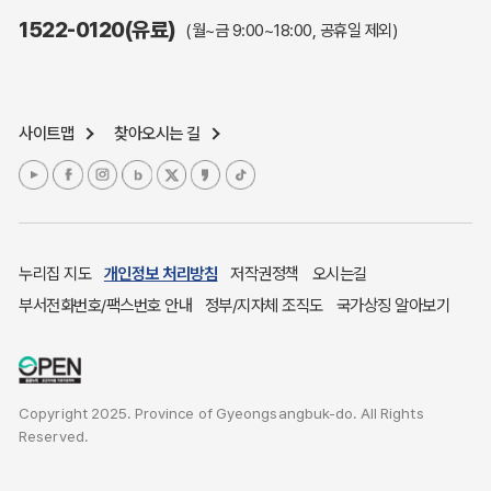
주민참여예산제도
1522-0120(유료)
(월~금 9:00~18:00, 공휴일 제외)
정보공개포털
노인복지
응급의료기관안내
사이트맵
찾아오시는 길
여성복지
장애인 복지시책
청소년복지
개별주택공시가격
귀농귀촌종합지원센터
누리집 지도
개인정보 처리방침
저작권정책
오시는길
부동산중개보수 안내
부서전화번호/팩스번호 안내
정부/지자체 조직도
국가상징 알아보기
조상 땅 찾기
토지이용계획
국내 투자인센티브
Copyright 2025. Province of Gyeongsangbuk-do. All Rights
농산물시세
Reserved.
소비자물가
소비자행복센터