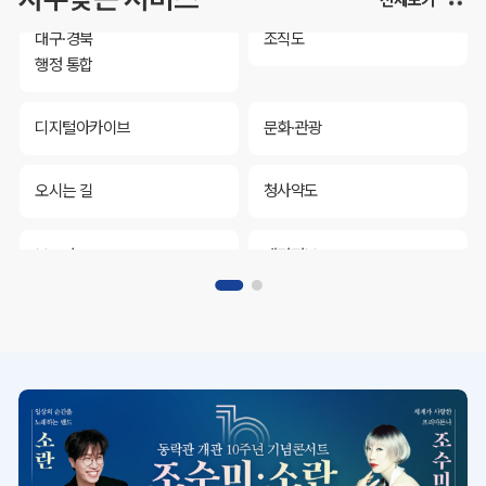
대구·경북
조직도
행정 통합
디지털아카이브
문화·관광
오시는 길
청사약도
보도자료
재정정보
K보듬 6000
클린신고
정보공개
대구·경북
조직도
행정 통합