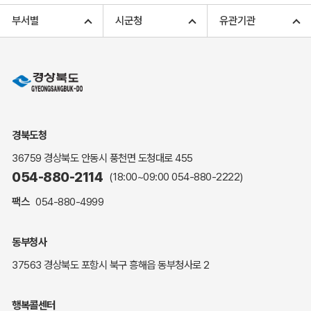
고향사랑기부 아너스 클럽
부서별
시군청
유관기관
고향사랑기부 안내
무인민원발급
민원상담
민원안내
민원편람(민원서식)
여권안내
경북도청
해명·설명자료
36759 경상북도 안동시 풍천면 도청대로 455
자주하는 질문
054-880-2114
(18:00~09:00
054-880-2222
)
정부24(민원서식)
팩스
054-880-4999
복지신문고
계약정보공개
동부청사
경북공공데이터&통계
37563 경상북도 포항시 북구 흥해읍 동부청사로 2
세입세출예산서
수의계약 현황공개
행복콜센터
업무추진비 공개