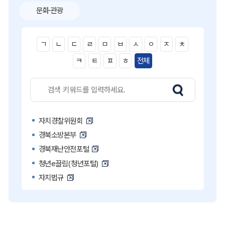
문화·관광
ㄱ
ㄴ
ㄷ
ㄹ
ㅁ
ㅂ
ㅅ
ㅇ
ㅈ
ㅊ
ㅋ
ㅌ
ㅍ
ㅎ
전체
자치경찰위원회
경북소방본부
경북재난안전포털
청년e끌림(청년포털)
자치법규
고액·상습 체납자 명단
국민콜110
공직비리 익명신고