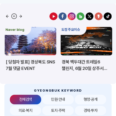
예산/재정/계약/세금
농업/축산
산림
해양/수산
Naver blog
도정 주요이슈
보건·복지/여성/장애인
문화/관광/음식
재난/안전/재해
산업/토지/주택
[ 당첨자 발표] 경상북도 SNS
경북 백두대간 트레일6
환경
시험정보
7월 댓글 EVENT
챌린지, 6월 20일 상주서
개막
경제
디지털아카이브
투자유치
공공데이터&통계
GYEONGBUK KEYWORD
전체검색
민원·안내
행정·공개
의료·복지
토지·주택
경제·투자