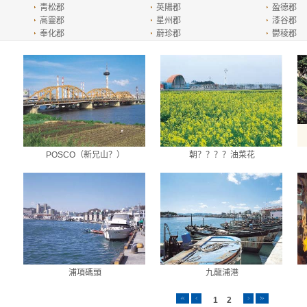
靑松郡
英陽郡
盈德郡
高靈郡
星州郡
漆谷郡
奉化郡
蔚珍郡
鬱稜郡
POSCO（新兄山？）
朝？？？？油菜花
浦項碼頭
九龍浦港
1
2