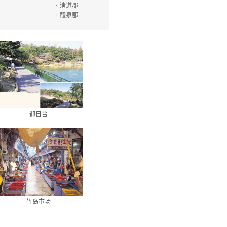
淸道郡
醴泉郡
迎日台
竹岛市场