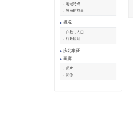
地域特点
独岛的故事
概况
户数与人口
行政区划
庆北象征
画廊
照片
影像