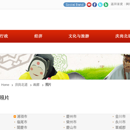
Home
庆尚北道
画廊
照片
浦項市
慶州市
金川市
龜尾市
榮州市
永川市
聞慶市
慶山市
軍威郡