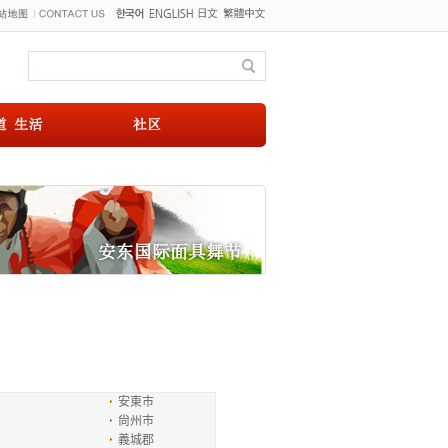
安東市
尙州市
義城郡